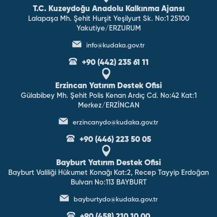
T.C. Kuzeydoğu Anadolu Kalkınma Ajansı
Lalapaşa Mh. Şehit Hurşit Yeşilyurt Sk. No:1 25100
Yakutiye/ERZURUM
info@kudaka.gov.tr
+90 (442) 235 61 11
Erzincan Yatırım Destek Ofisi
Gülabibey Mh. Şehit Polis Kenan Ardıç Cd. No:42 Kat:1
Merkez/ERZİNCAN
erzincanydo@kudaka.gov.tr
+90 (446) 223 50 05
Bayburt Yatırım Destek Ofisi
Bayburt Valiliği Hükumet Konağı Kat:2, Recep Tayyip Erdoğan
Bulvarı No:113 BAYBURT
bayburtydo@kudaka.gov.tr
+90 (458) 210 10 00