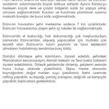
Fırat nehrinin önemli bir kolu olan Karasu Nehri Tercan ve Erzincan
ovalarının sulanmasında büyük katkıya sahiptir. Ayrıca Karasu'yu
besleyen küçük dere ve çaylar bölgenin sulak bir yapıya sahip
olmasını sağlamaktadır. Kurulan ve kurulması planlanan sulama
maksatlı barajlar de buna katkı sağlamaktadır.
Erzincan havaalanı şehir merkezine sadece 7 km uzaklıktadır.
Erzincan havaalanına ulaşım şehir içi taksiler ile sağlanmaktadır.
Erzincan’da el bakırcılığı, halı dokumacılığı çok meşhurdur.Aynı
zamanda Erzincan’dan alışveriş yapacaklar için mutlaka çok
lezzetli olan Erzincan’ın tulum peynirini ve tava leblebisini
almalarını hatırlatmayı kendimize borç biliriz.
Gündüz Altıntepe şehir kalıntılarını ziyaret edebilir, şehirdeki
Mamahatun kervansarayını, Kemah kalesini ve Terzi baba türbesini
ziyaret edebilirsiniz. Girlevik şelalesinde dinlenip, şelalenin sesinde
huzur bulup alabalık yiyebilirsiniz. Ekşisu mesire alanında
kaynağından doğal maden suyu içebilirsiniz. Nehri üzerinde
rafting yapabilir, su kayağı, yamaç paraşütü, dağcılık ve kampçılık
yapabilir, kaplıcalara gidebilirsiniz.