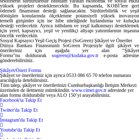
sektörlerin sürdürülebilir istihdam yaratan ekonomik ve sosyal etkisi
yüksek projeleri desteklenecektir. Bu kapsamda, KOBİ’lere geri
ödemeli finansman desteği sağlanacaktır. Sürdürebilirlik ve yeşil
dönüşüm konularında ölçeklenme potansiyeli yüksek inovasyon
temelli girişimler için ise hibe niteliğinde hızlandırma ve kuluçka
desteği verilecektir. Ayrıca istihdamı ve yeşil kalkınmayı desteklemek
için yerel, kapsayıcı, yeşil ve yenilikçi altyapı yatırımlarının inşasına
öncelik verilecektir.
Sosyal Kapsayıcı Yeşil Geçiş Projesi (SoGreen) Şikâyet ve Öneriler
Dünya Bankası Finansmanlı SoGreen Projesiyle ilgili şikâyet ve
önerileriniz için aşağıda yer alan “Şikâyet
Formu”nu doldurarak
sogreen@kudaka.gov.tr
e-posta adresine
gönderebilirsiniz.
Şikâyet/Öneri Formu
Şikâyet ve önerileriniz için ayrıca 0533 086 65 70 telefon numarası
aracılığıyla iletebilirsiniz.
Tüm talep, şikâyet ve önerilerinizi Cumhurbaşkanlığı İletişim Merkezi
üzerinden de iletmeniz mümkündür.
www.cimer.gov.tr
adresinde yer
alan formu doldurabilir veya ALO 150’yi arayabilirsiniz.
Facebook'ta Takip Et
Twitter'da Takip Et
İnstagram'da Takip Et
Youtube'da Takip Et