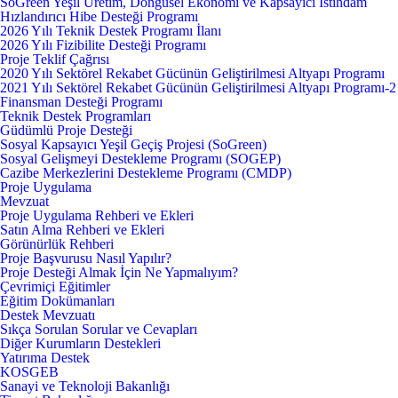
SoGreen Yeşil Üretim, Döngüsel Ekonomi ve Kapsayıcı İstihdam
Hızlandırıcı Hibe Desteği Programı
2026 Yılı Teknik Destek Programı İlanı
2026 Yılı Fizibilite Desteği Programı
Proje Teklif Çağrısı
2020 Yılı Sektörel Rekabet Gücünün Geliştirilmesi Altyapı Programı
2021 Yılı Sektörel Rekabet Gücünün Geliştirilmesi Altyapı Programı-2
Finansman Desteği Programı
Teknik Destek Programları
Güdümlü Proje Desteği
Sosyal Kapsayıcı Yeşil Geçiş Projesi (SoGreen)
Sosyal Gelişmeyi Destekleme Programı (SOGEP)
Cazibe Merkezlerini Destekleme Programı (CMDP)
Proje Uygulama
Mevzuat
Proje Uygulama Rehberi ve Ekleri
Satın Alma Rehberi ve Ekleri
Görünürlük Rehberi
Proje Başvurusu Nasıl Yapılır?
Proje Desteği Almak İçin Ne Yapmalıyım?
Çevrimiçi Eğitimler
Eğitim Dokümanları
Destek Mevzuatı
Sıkça Sorulan Sorular ve Cevapları
Diğer Kurumların Destekleri
Yatırıma Destek
KOSGEB
Sanayi ve Teknoloji Bakanlığı