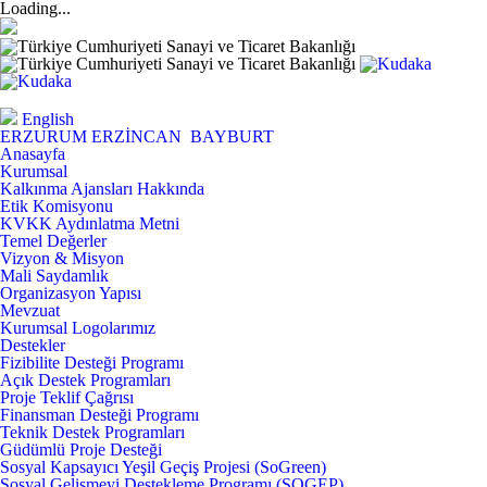
Loading...
English
ERZURUM
ERZİNCAN
BAYBURT
Anasayfa
Kurumsal
Kalkınma Ajansları Hakkında
Etik Komisyonu
KVKK Aydınlatma Metni
Temel Değerler
Vizyon & Misyon
Mali Saydamlık
Organizasyon Yapısı
Mevzuat
Kurumsal Logolarımız
Destekler
Fizibilite Desteği Programı
Açık Destek Programları
Proje Teklif Çağrısı
Finansman Desteği Programı
Teknik Destek Programları
Güdümlü Proje Desteği
Sosyal Kapsayıcı Yeşil Geçiş Projesi (SoGreen)
Sosyal Gelişmeyi Destekleme Programı (SOGEP)