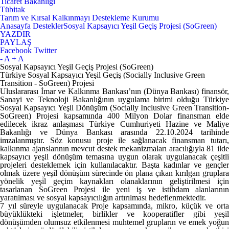
Ticaret Bakanlığı
Tübitak
Tarım ve Kırsal Kalkınmayı Destekleme Kurumu
Anasayfa
Destekler
Sosyal Kapsayıcı Yeşil Geçiş Projesi (SoGreen)
YAZDIR
PAYLAŞ
Facebook
Twitter
- A
+ A
Sosyal Kapsayıcı Yeşil Geçiş Projesi (SoGreen)
Türkiye Sosyal Kapsayıcı Yeşil Geçiş (Socially Inclusive Green
Transition - SoGreen) Projesi
Uluslararası İmar ve Kalkınma Bankası’nın (Dünya Bankası) finansör,
Sanayi ve Teknoloji Bakanlığının uygulama birimi olduğu Türkiye
Sosyal Kapsayıcı Yeşil Dönüşüm (Socially Inclusive Green Transition-
SoGreen) Projesi kapsamında 400 Milyon Dolar finansman elde
edilecek ikraz anlaşması Türkiye Cumhuriyeti Hazine ve Maliye
Bakanlığı ve Dünya Bankası arasında 22.10.2024 tarihinde
imzalanmıştır. Söz konusu proje ile sağlanacak finansman tutarı,
kalkınma ajanslarının mevcut destek mekanizmaları aracılığıyla 81 ilde
kapsayıcı yeşil dönüşüm temasına uygun olarak uygulanacak çeşitli
projeleri desteklemek için kullanılacaktır. Başta kadınlar ve gençler
olmak üzere yeşil dönüşüm sürecinde ön plana çıkan kırılgan gruplara
yönelik yeşil geçim kaynakları olanaklarının geliştirilmesi için
tasarlanan SoGreen Projesi ile yeni iş ve istihdam alanlarının
yaratılması ve sosyal kapsayıcılığın artırılması hedeflenmektedir.
7 yıl süreyle uygulanacak Proje kapsamında, mikro, küçük ve orta
büyüklükteki işletmeler, birlikler ve kooperatifler gibi yeşil
dönüşümden olumsuz etkilenmesi muhtemel grupların ve emek yoğun