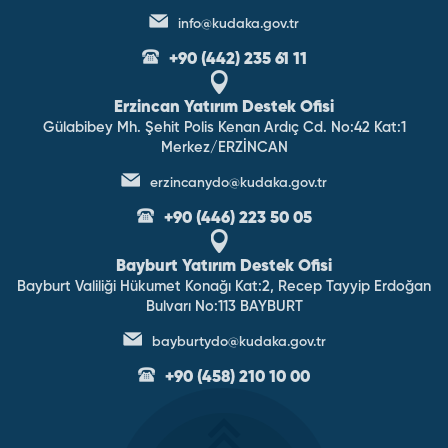
info@kudaka.gov.tr
+90 (442) 235 61 11
Erzincan Yatırım Destek Ofisi
Gülabibey Mh. Şehit Polis Kenan Ardıç Cd. No:42 Kat:1
Merkez/ERZİNCAN
erzincanydo@kudaka.gov.tr
+90 (446) 223 50 05
Bayburt Yatırım Destek Ofisi
Bayburt Valiliği Hükumet Konağı Kat:2, Recep Tayyip Erdoğan
Bulvarı No:113 BAYBURT
bayburtydo@kudaka.gov.tr
+90 (458) 210 10 00