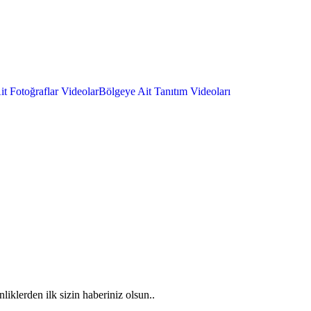
t Fotoğraflar
Videolar
Bölgeye Ait Tanıtım Videoları
iklerden ilk sizin haberiniz olsun..