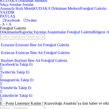
KUDAKA Döküman Merkezi
Sıkça Sorulan Sorular
Anasayfa
Hızlı Menü
KUDAKA Döküman Merkezi
Fotoğraf Galerisi
YAZDIR
PAYLAŞ
Facebook
Twitter
- A
+ A
Fotoğraf Galerisi
Dökümanlar
Raporlar,Yayınlar,Araştırmalar
Fotoğraf Galerisi
Bölgeye Ai
Erzurum
Erzurum İline Ait Fotoğraf Galerisi
Erzincan
Erzincan İline Ait Fotoğraf Galerisi
Bayburt
Bayburt İline Ait Fotoğraf Galerisi
Facebook'ta Takip Et
Twitter'da Takip Et
İnstagram'da Takip Et
Youtube'da Takip Et
Linkedin'de Takip Et
E - Posta Listemize Katılın !
Kuzeydoğu Anadolu’ya dair haber ve etkinl