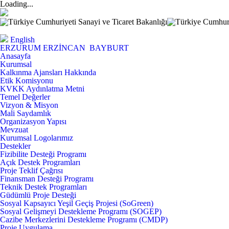
Loading...
English
ERZURUM
ERZİNCAN
BAYBURT
Anasayfa
Kurumsal
Kalkınma Ajansları Hakkında
Etik Komisyonu
KVKK Aydınlatma Metni
Temel Değerler
Vizyon & Misyon
Mali Saydamlık
Organizasyon Yapısı
Mevzuat
Kurumsal Logolarımız
Destekler
Fizibilite Desteği Programı
Açık Destek Programları
Proje Teklif Çağrısı
Finansman Desteği Programı
Teknik Destek Programları
Güdümlü Proje Desteği
Sosyal Kapsayıcı Yeşil Geçiş Projesi (SoGreen)
Sosyal Gelişmeyi Destekleme Programı (SOGEP)
Cazibe Merkezlerini Destekleme Programı (CMDP)
Proje Uygulama