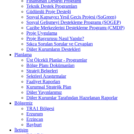
Finansman Desteği Programı
Teknik Destek Programları
Güdümlü Proje Desteği
Sosyal Kapsayıcı Yeşil Geçiş Projesi (SoGreen)
Sosyal Gelişmeyi Destekleme Programı (SOGEP)
Cazibe Merkezlerini Destekleme Programı (CMDP)
Proje Uygulama
Proje Başvurusu Nasıl Yapılır?
Sıkça Sorulan Sorular ve Cevapları
Diğer Kurumların Destekleri
Planlama
Üst Ölçekli Planlar - Programlar
Bölge Planı Dokümanları
Strateji Belgeleri
Sektörel Araştırmalar
Faaliyet Raporları
Kurumsal Stratejik Plan
Diğer Yayınlarımız
Diğer Kurumlar Tarafından Hazırlanan Raporlar
Bölgemiz
TRA1 Bölgesi
Erzurum
Erzincan
Bayburt
İletişim