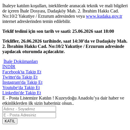
İhaleye katılım koşulları, isteklilerde aranacak teknik ve mali bilgileri
de içeren İhale Dosyası, Dadaşköy Mah. 2. İbrahim Hakkı Cad.
No:10/2 Yakutiye / Erzurum adresinden veya
www.kudaka.gov.tr
internet adreslerinden temin edilebilir.
Teklif teslimi için son tarih ve saati: 25.06.2026 saat 18:00
Teklifler, 26.06.2026 tarihinde, saat 14:30’da ve Dadaşköy Mah.
2. İbrahim Hakkı Cad. No:10/2 Yakutiye / Erzurum adresinde
yapılacak oturumda açılacaktır.
İhale Dokümanları
İNDİR
Facebook'ta Takip Et
Twitter'da Takip Et
İnstagram'da Takip Et
Youtube'da Takip Et
Linkedin'de Takip Et
E - Posta Listemize Katılın !
Kuzeydoğu Anadolu’ya dair haber ve
etkinliklerden ilk sizin haberiniz olsun..
KATIL