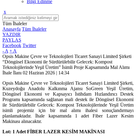
Bilgi Edinme
x
Tüm İhaleler
Anasayfa
Tüm İhaleler
YAZDIR
PAYLAŞ
Facebook
Twitter
- A
+ A
Opsis Makine Çevre ve Teknolojileri Ticaret Sanayi Limited Şirketi
“Döngüsel Ekonomi ile Sürdürülebilir Gelecek: Kompost
Teknolojilerinde Yeşil Üretim” İsimli Proje Kapsamında Mal Alımı
İhale İlanı
02 Haziran 2026 | 14:34
Opsis Makine Çevre ve Teknolojileri Ticaret Sanayi Limited Şirketi,
Kuzeydoğu Anadolu Kalkınma Ajansı SoGreen Yeşil Üretim,
Döngüsel Ekonomi ve Kapsayıcı İstihdam Hızlandırıcı Destek
Programı kapsamında sağlanan mali destek ile Döngüsel Ekonomi
ile Sürdürülebilir Gelecek: Kompost Teknolojilerinde Yeşil Üretim
isimli projemiz için bir mal alımı ihalesi sonuçlandırmayı
planlamaktadır. İhale kapsamında 1 adet Fiber Lazer Kesim
Makinası alınacaktır.
Lot: 1 Adet FİBER LAZER KESİM MAKİNASI