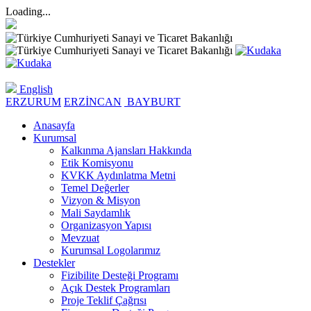
Loading...
English
ERZURUM
ERZİNCAN
BAYBURT
Anasayfa
Kurumsal
Kalkınma Ajansları Hakkında
Etik Komisyonu
KVKK Aydınlatma Metni
Temel Değerler
Vizyon & Misyon
Mali Saydamlık
Organizasyon Yapısı
Mevzuat
Kurumsal Logolarımız
Destekler
Fizibilite Desteği Programı
Açık Destek Programları
Proje Teklif Çağrısı