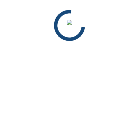
ah. Fatih Sultan Mehmet Cad. Arpalı/ BAYBURT
adresinde yapılacak oturumda 