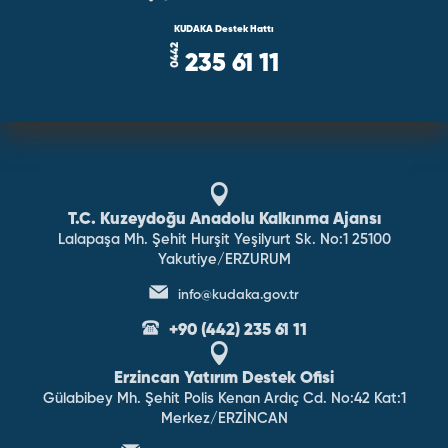
KUDAKA Destek Hattı
235 61 11
T.C. Kuzeydoğu Anadolu Kalkınma Ajansı
Lalapaşa Mh. Şehit Hurşit Yeşilyurt Sk. No:1 25100
Yakutiye/ERZURUM
info@kudaka.gov.tr
+90 (442) 235 61 11
Erzincan Yatırım Destek Ofisi
Gülabibey Mh. Şehit Polis Kenan Ardıç Cd. No:42 Kat:1
Merkez/ERZİNCAN