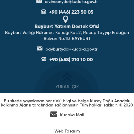
erzincanydo@kudaka.gov.tr
+90 (446) 223 50 05
Bayburt Yatırım Destek Ofisi
Bayburt Valiliği Hükumet Konağı Kat:2, Recep Tayyip Erdoğan
Bulvarı No:113 BAYBURT
bayburtydo@kudaka.gov.tr
+90 (458) 210 10 00
YUKARI ÇIK
Bu sitede yayınlanan her türlü bilgi ve belge Kuzey Doğu Anadolu
Kalkınma Ajansı tarafından sağlanmıştır. Tüm hakları saklıdır. © 2020
Kudaka Mail
Web Tasarım