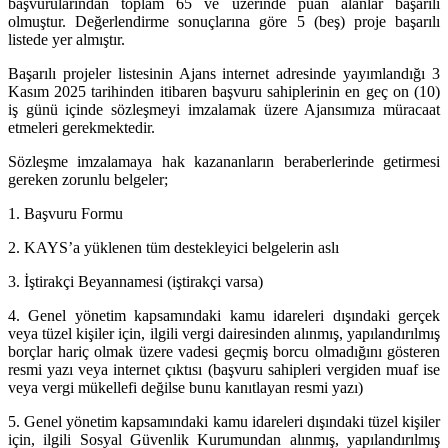
başvurularından toplam 65 ve üzerinde puan alanlar başarılı
olmuştur. Değerlendirme sonuçlarına göre 5 (beş) proje başarılı
listede yer almıştır.
Başarılı projeler listesinin Ajans internet adresinde yayımlandığı 3
Kasım 2025 tarihinden itibaren başvuru sahiplerinin en geç on (10)
iş günü içinde sözleşmeyi imzalamak üzere Ajansımıza müracaat
etmeleri gerekmektedir.
Sözleşme imzalamaya hak kazananların beraberlerinde getirmesi
gereken zorunlu belgeler;
1. Başvuru Formu
2. KAYS’a yüklenen tüm destekleyici belgelerin aslı
3. İştirakçi Beyannamesi (iştirakçi varsa)
4. Genel yönetim kapsamındaki kamu idareleri dışındaki gerçek
veya tüzel kişiler için, ilgili vergi dairesinden alınmış, yapılandırılmış
borçlar hariç olmak üzere vadesi geçmiş borcu olmadığını gösteren
resmi yazı veya internet çıktısı (başvuru sahipleri vergiden muaf ise
veya vergi mükellefi değilse bunu kanıtlayan resmi yazı)
5. Genel yönetim kapsamındaki kamu idareleri dışındaki tüzel kişiler
için, ilgili Sosyal Güvenlik Kurumundan alınmış, yapılandırılmış