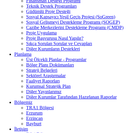
Finansman Desteği Programı
Teknik Destek Programları
Güdümlü Proje Desteği
Sosyal Kapsayıcı Yeşil Geçiş Projesi (SoGreen)
Sosyal Gelişmeyi Destekleme Programı (SOGEP)
Cazibe Merkezlerini Destekleme Programı (CMDP)
Proje Uygulama
Proje Başvurusu Nasıl Yapılır?
Sıkça Sorulan Sorular ve Cevapları
Diğer Kurumların Destekleri
Planlama
Üst Ölçekli Planlar - Programlar
Bölge Planı Dokümanları
Strateji Belgeleri
Sektörel Araştırmalar
Faaliyet Raporları
Kurumsal Stratejik Plan
Diğer Yayınlarımız
Diğer Kurumlar Tarafından Hazırlanan Raporlar
Bölgemiz
TRA1 Bölgesi
Erzurum
Erzincan
Bayburt
İletişim