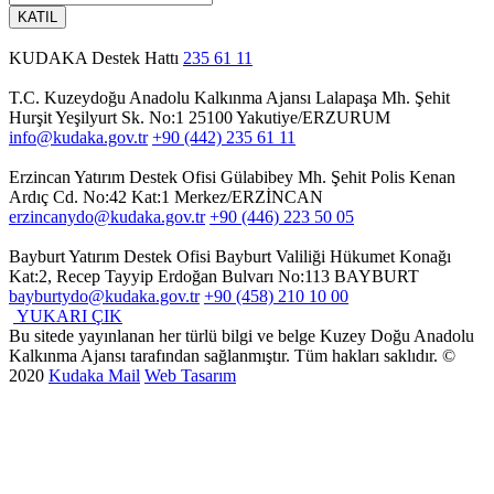
KATIL
KUDAKA Destek Hattı
235 61 11
T.C. Kuzeydoğu Anadolu Kalkınma Ajansı
Lalapaşa Mh. Şehit
Hurşit Yeşilyurt Sk. No:1 25100 Yakutiye/ERZURUM
info@kudaka.gov.tr
+90 (442) 235 61 11
Erzincan Yatırım Destek Ofisi
Gülabibey Mh. Şehit Polis Kenan
Ardıç Cd. No:42 Kat:1 Merkez/ERZİNCAN
erzincanydo@kudaka.gov.tr
+90 (446) 223 50 05
Bayburt Yatırım Destek Ofisi
Bayburt Valiliği Hükumet Konağı
Kat:2, Recep Tayyip Erdoğan Bulvarı No:113 BAYBURT
bayburtydo@kudaka.gov.tr
+90 (458) 210 10 00
YUKARI ÇIK
Bu sitede yayınlanan her türlü bilgi ve belge Kuzey Doğu Anadolu
Kalkınma Ajansı tarafından sağlanmıştır. Tüm hakları saklıdır. ©
2020
Kudaka Mail
Web Tasarım