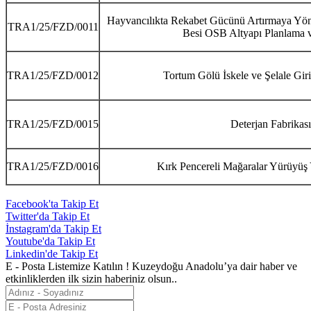
Hayvancılıkta Rekabet Gücünü Artırmaya Yöne
TRA1/25/FZD/0011
Besi OSB Altyapı Planlama ve
TRA1/25/FZD/0012
Tortum Gölü İskele ve Şelale Giriş
TRA1/25/FZD/0015
Deterjan Fabrikası
TRA1/25/FZD/0016
Kırk Pencereli Mağaralar Yürüyüş Y
Facebook'ta Takip Et
Twitter'da Takip Et
İnstagram'da Takip Et
Youtube'da Takip Et
Linkedin'de Takip Et
E - Posta Listemize Katılın !
Kuzeydoğu Anadolu’ya dair haber ve
etkinliklerden ilk sizin haberiniz olsun..